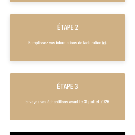
É
TAPE 2
Remplissez vos informations de facturation
ici
.
É
TAPE 3
Envoyez vos échantillons avant
le 31 juillet 2026